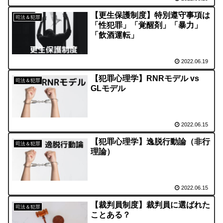
【更生保護制度】特別遵守事項は
司法＆犯罪
「性犯罪」「覚醒剤」「暴力」
「飲酒運転」
2022.06.19
【犯罪心理学】RNRモデル vs
司法＆犯罪
GLモデル
2022.06.15
【犯罪心理学】逸脱行動論（非行
司法＆犯罪
理論）
2022.06.15
【裁判員制度】裁判員に選ばれた
司法＆犯罪
ことある？