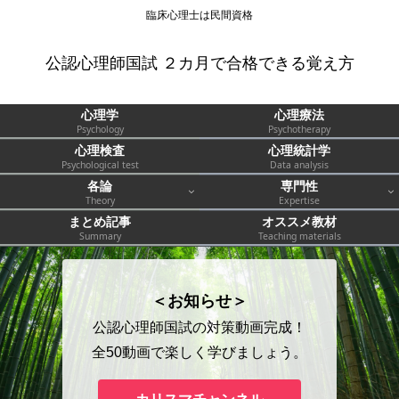
臨床心理士は民間資格
公認心理師国試 ２カ月で合格できる覚え方
心理学
心理療法
Psychology
Psychotherapy
心理検査
心理統計学
Psychological test
Data analysis
各論
専門性
Theory
Expertise
まとめ記事
オススメ教材
Summary
Teaching materials
＜お知らせ＞
公認心理師国試の対策動画完成！
全50動画で楽しく学びましょう。