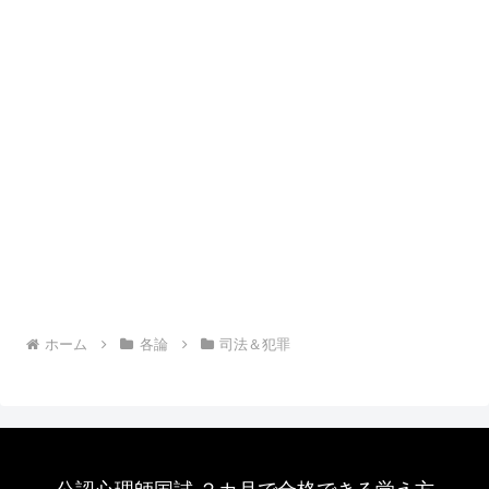
ホーム
各論
司法＆犯罪