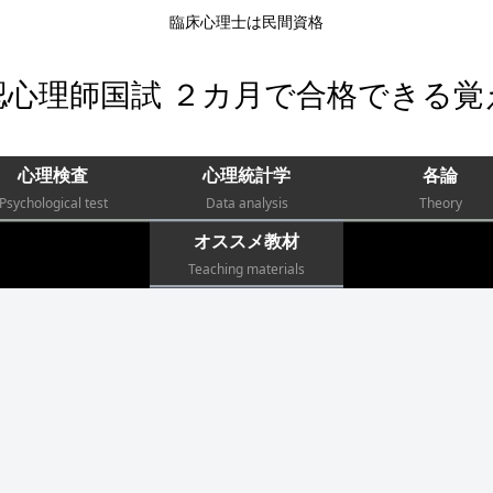
臨床心理士は民間資格
認心理師国試 ２カ月で合格できる覚
心理検査
心理統計学
各論
Psychological test
Data analysis
Theory
オススメ教材
Teaching materials