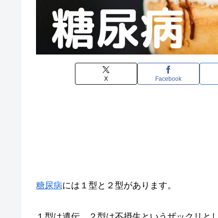
X
Facebook
糖尿病
には１型と２型があります。
１型は遺伝、２型は不摂生というザックリと