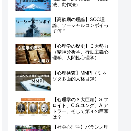
法、動作法）
【高齢期の理論】SOC理
論、ソーシャルコンボイっ
て何？
【心理学の歴史】３大勢力
（精神分析学、行動主義心
理学、人間性心理学）
【心理検査】MMPI（ミネ
ソタ多面的人格目録）
【心理学の３大巨頭】S.フ
ロイト、C.G.ユング、A.ア
ドラー、そして第４の巨頭
は？
【社会心理学】バランス理