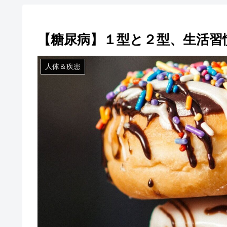
【糖尿病】１型と２型、生活習
人体＆疾患