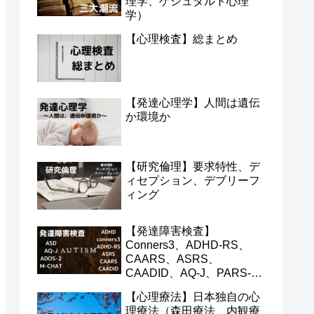
理学、ゲシュタルト心理
学）
【心理検査】総まとめ
【発達心理学】人間は遺伝
か環境か
【研究倫理】要求特性、デ
ィセプション、デブリーフ
ィング
【発達障害検査】
Conners3、ADHD-RS、
CAARS、ASRS、
CAADID、AQ-J、PARS-
TR、ADOS-2、M-CHAT
【心理療法】日本独自の心
理療法（森田療法、内観療