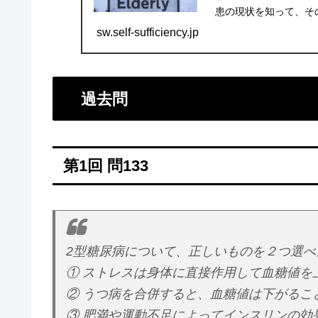
患の現状を知って、そ
ツハイマー型認知症・（
sw.self-sufficiency.jp
過去問
第1回 問133
2型糖尿病について、正しいものを２つ選べ
① ストレスは身体に直接作用して血糖値を
② うつ病を合併すると、血糖値は下がるこ
③ 肥満や運動不足によってインスリンの効