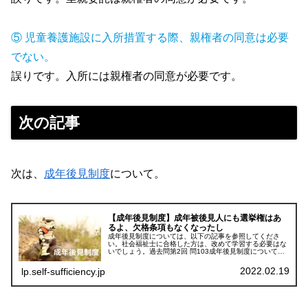
⑤ 児童養護施設に入所措置する際、親権者の同意は必要
でない。
誤りです。入所には親権者の同意が必要です。
次の記事
次は、
成年後見制度
について。
【成年後見制度】成年被後見人にも選挙権はあ
るよ、欠格条項もなくなったし
成年後見制度については、以下の記事を参照してくださ
い。社会福祉士に合格した方は、改めて学習する必要はな
いでしょう。過去問第2回 問103成年後見制度について、
正しいものを１つ選べ。① 成年被後見人であっても選挙権
は制限されない。② 医療保護...
2022.02.19
lp.self-sufficiency.jp