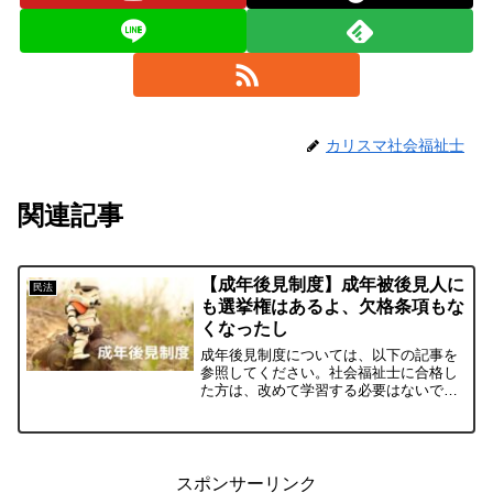
カリスマ社会福祉士
関連記事
【成年後見制度】成年被後見人に
民法
も選挙権はあるよ、欠格条項もな
くなったし
成年後見制度については、以下の記事を
参照してください。社会福祉士に合格し
た方は、改めて学習する必要はないでし
ょう。過去問第2回 問103成年後見制度に
ついて、正しいものを１つ選べ。① 成年
被後見人であっても選挙権は制限されな
い。② 医療保護...
スポンサーリンク