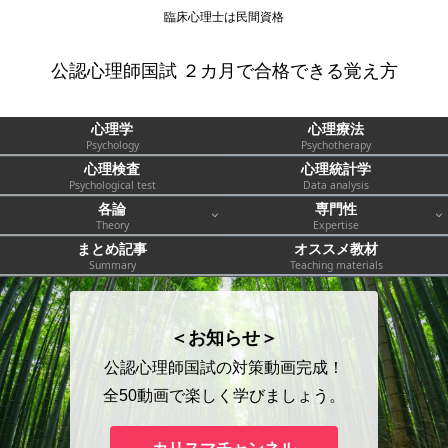
臨床心理士は民間資格
公認心理師国試 ２カ月で合格できる覚え方
心理学
心理療法
Psychology
Psychotherapy
心理検査
心理統計学
Psychological test
Data analysis
各論
専門性
Theory
Expertise
まとめ記事
オススメ教材
Summary
Teaching materials
＜お知らせ＞
公認心理師国試の対策動画完成！
全50動画で楽しく学びましょう。