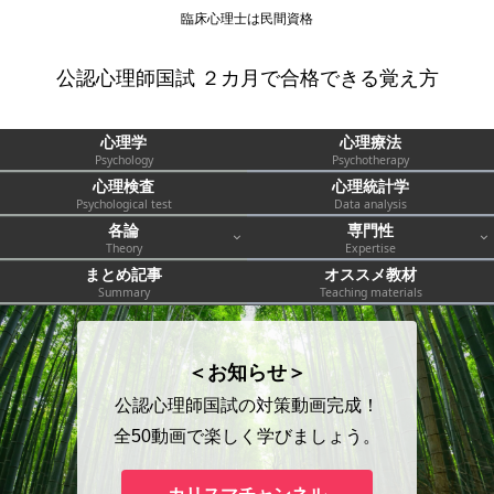
臨床心理士は民間資格
公認心理師国試 ２カ月で合格できる覚え方
心理学
心理療法
Psychology
Psychotherapy
心理検査
心理統計学
Psychological test
Data analysis
各論
専門性
Theory
Expertise
まとめ記事
オススメ教材
Summary
Teaching materials
＜お知らせ＞
公認心理師国試の対策動画完成！
全50動画で楽しく学びましょう。