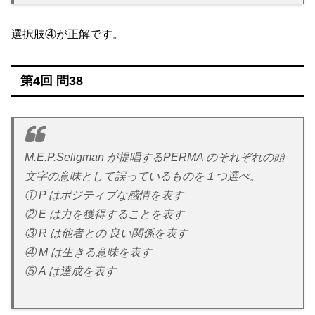
選択肢④が正解です。
第4回 問38
M.E.P.Seligman が提唱するPERMA のそれぞれの頭
文字の意味として誤っているものを１つ選べ。
① P はポジティブな感情を表す
② E は力を獲得することを表す
③ R は他者との 良い関係を表す
④ M は生きる意味を表す
⑤ A は達成を表す