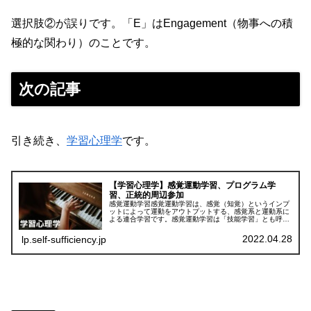
選択肢②が誤りです。「E」はEngagement（物事への積
極的な関わり）のことです。
次の記事
引き続き、
学習心理学
です。
【学習心理学】感覚運動学習、プログラム学
習、正統的周辺参加
感覚運動学習感覚運動学習は、感覚（知覚）というインプ
ットによって運動をアウトプットする、感覚系と運動系に
よる連合学習です。感覚運動学習は「技能学習」とも呼ば
れており、様々な技能の習得におけるメカニズムが感覚運
動学習です。例えば、ピアノを弾く...
2022.04.28
lp.self-sufficiency.jp