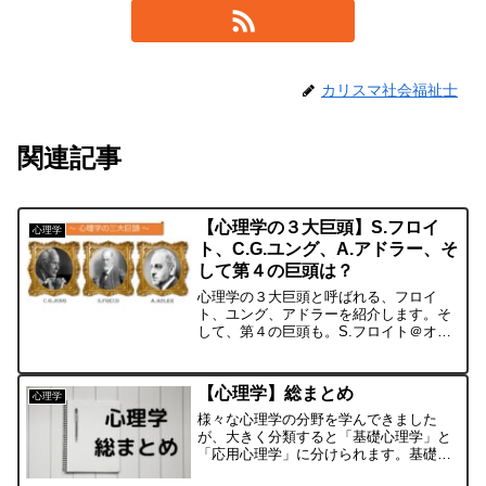
カリスマ社会福祉士
関連記事
【心理学の３大巨頭】S.フロイ
心理学
ト、C.G.ユング、A.アドラー、そ
して第４の巨頭は？
心理学の３大巨頭と呼ばれる、フロイ
ト、ユング、アドラーを紹介します。そ
して、第４の巨頭も。S.フロイト＠オー
ストリア精神分析学ジークムント・フロ
イト（S.Freud）はオーストリアの精神分
析学者で、「無意識」の重要性に気づ
【心理学】総まとめ
心理学
き、精神分析学を創...
様々な心理学の分野を学んできました
が、大きく分類すると「基礎心理学」と
「応用心理学」に分けられます。基礎心
理学・行動心理学・知覚心理学・認知心