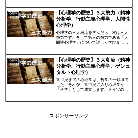
理学・生理心理学（生物心理学）・発達
心理学・学習心理学・社会心理学・人格
心理学（性格心理学）・神経...
【心理学の歴史】３大勢力（精神
心理学
分析学、行動主義心理学、人間性
心理学）
心理学の三大潮流を学んだら、次は三大
勢力です。そして第三の勢力である「人
間性心理学」について詳しく学びましょ
う。心理学の３大勢力心理学の３大潮流
から生まれた精神分析学と行動主義心理
学、これが1960年代には心理学の２大勢
【心理学の歴史】３大潮流（精神
心理学
力となってきます。そ...
分析学、行動主義心理学、ゲシュ
タルト心理学）
19世紀までの心理学は、哲学の一領域で
した。それが、19世紀に入り心理学が
「科学」として成立します。ドイツの心
理学者ヘルマン・エビングハウス
（H.Ebbinghaus）は、1908年に出版した
「心理学要論（Abriss der psycho...
スポンサーリンク