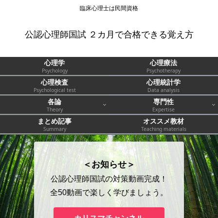
臨床心理士は民間資格
公認心理師国試 ２カ月で合格できる覚え方
心理学
心理療法
Psychology
Psychotherapy
心理検査
心理統計学
Psychological test
Data analysis
各論
専門性
Theory
Expertise
まとめ記事
オススメ教材
Summary
Teaching materials
＜お知らせ＞
公認心理師国試の対策動画完成！
全50動画で楽しく学びましょう。