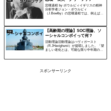
悲嘆過程 by ボウルビィイギリスの精神
分析学者ジョン・ボウルビィ
（J.Bowlby）の悲嘆過程では、例えば愛
する人がなくなったとき、その悲嘆過程
は原則的に以下の順序で（悲哀の４段
階）で推移していきます。情緒危機→否
認→断念→離脱詳しくは以...
【高齢期の理論】SOC理論、ソ
高齢
ーシャルコンボイって何？
活動理論活動理論はハヴィガースト
（R.JHavighurst）が提唱しました。「望
ましい老化とは、可能な限り中年期のと
きの活動を保持することであり、退職な
どで活動を放棄せざるを得ない場合は、
代わりの活動を見つけ出すことによって
活動性を維持す...
スポンサーリンク