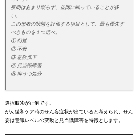
夜間はあまり眠らず、昼間に眠っていることが多
い。
この患者の状態を評価する項目として、最も優先す
べきものを１つ選べ。
① 幻覚
② 不安
③ 意欲低下
④ 見当識障害
⑤ 抑うつ気分
選択肢④が正解です。
がん緩和ケア時のせん妄症状が出ていると考えられ、せん
妄は意識レベルの変動と見当識障害を特徴とします。