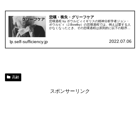
悲嘆・喪失・グリーフケア
悲嘆過程 by ボウルビィイギリスの精神分析学者ジョン・
ボウルビィ（J.Bowlby）の悲嘆過程では、例えば愛する人
がなくなったとき、その悲嘆過程は原則的に以下の順序で
（悲哀の４段階）で推移していきます。情緒危機→否認→
断念→離脱詳しくは以...
2022.07.06
lp.self-sufficiency.jp
高齢
スポンサーリンク