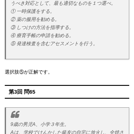
うべき対応として、最も適切なものを１つ選べ。
① 一時保護をする。
② 薬の服用を勧める。
③ しつけの方法を指導する。
④ 療育手帳の申請を勧める。
⑤ 発達検査を含むアセスメントを行う。
選択肢⑤が正解です。
第3回 問65
9歳の男児A、小学３年生。
Aは、学校でけんかした級友の自宅に放火し、全焼さ