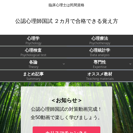
臨床心理士は民間資格
公認心理師国試 ２カ月で合格できる覚え方
心理学
心理療法
Psychology
Psychotherapy
心理検査
心理統計学
Psychological test
Data analysis
各論
専門性
Theory
Expertise
まとめ記事
オススメ教材
Summary
Teaching materials
＜お知らせ＞
公認心理師国試の対策動画完成！
全50動画で楽しく学びましょう。