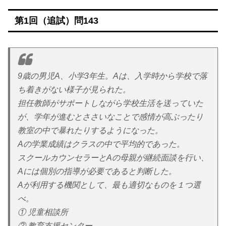
第1回（追試）問143
9歳の男児A、小学3年生。Aは、入学時から学校で落
ち着きがない様子が見られた。
担任教師がサポートしながら学校生活を送っていた
が、学年が進むとささいなことで感情が高ぶったり
教室の中で暴れたりするようになった。
Aの学業成績はクラスの中で平均的であった。
スクールカウンセラーとAの母親が継続面談を行い、
Aには個別の指導が必要であると判断した。
Aが利用する機関として、最も適切なものを１つ選
べ。
① 児童相談所
② 教育支援センター