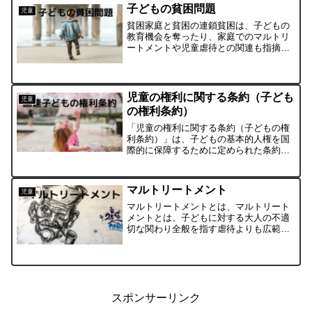
社会的養護は最終的に家族再統合（家庭
子どもの貧困問題
児童
復帰など）を目指しますが...
貧困家庭と貧困の連鎖貧困は、子どもの
教育機会を奪ったり、家庭でのマルトリ
ートメントや児童虐待との関連も指摘さ
れています。例えば生活保護を受給する
貧困家庭では、そのような家庭で育った
子供が独立した後も生活保護を受給する
可能性が高く、貧困の連鎖...
児童の権利に関する条約（子ども
児童
の権利条約）
「児童の権利に関する条約（子どもの権
利条約）」は、子どもの基本的人権を国
際的に保障するために定められた条約で
す。1989年「児童権利条約（子どもの権
利条約）」採択＠国連1994年「児童権利
条約（子どもの権利条約）」批准＠日本
マルトリートメント
児童
児童の定義児童権...
マルトリートメントとは、マルトリート
メントとは、子どもに対する大人の不適
切な関わり全般を指す虐待よりも広範な
概念です。虐待とまではいかない、子ど
もを叩く、叱るなどの不適切なしつけも
含みます。マルトリートメントの影響マ
ルトリートメントが頻度や...
スポンサーリンク