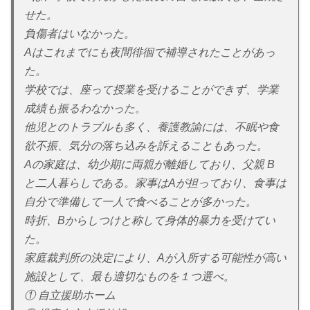
せた。
負傷者はいなかった。
Aはこれまでにも夜間徘徊で補導されたことがあっ
た。
学校では、座って授業を受けることができず、学業
成績も振るわなかった。
他児とのトラブルも多く、養護教諭には、不眠や食
欲不振、気分の落ち込みを訴えることもあった。
Aの家庭は、幼少期に両親が離婚しており、父親 B
と二人暮らしである。家事はAが担っており、食事は
自分で準備して一人で食べることが多かった。
時折、Bからしつけと称して身体的暴力を受けてい
た。
家庭裁判所の決定により、Aが入所する可能性が高い
施設として、最も適切なものを１つ選べ。
① 自立援助ホーム