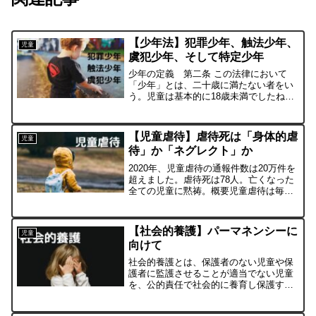
【少年法】犯罪少年、触法少年、
児童
虞犯少年、そして特定少年
少年の定義 第二条 この法律において
「少年」とは、二十歳に満たない者をい
う。児童は基本的に18歳未満でしたね。
成人年齢は18歳に引き下げられたのに、
少年の定義はそのまま・・・犯罪少年、
触法少年、虞犯少年 第三条次に掲げる
【児童虐待】虐待死は「身体的虐
児童
少年は、これを家庭裁...
待」か「ネグレクト」か
2020年、児童虐待の通報件数は20万件を
超えました。虐待死は78人。亡くなった
全ての児童に黙祷。概要児童虐待は毎年
必ず出題されています。まず基本事項と
して、以下の内容を押さえましょう。・
1933年に児童虐待防止法が制定、その後
【社会的養護】パーマネンシーに
児童
廃止になった...
向けて
社会的養護とは、保護者のない児童や保
護者に監護させることが適当でない児童
を、公的責任で社会的に養育し保護する
とともに、養育に大きな困難を抱える家
庭への支援を行うことです。家族再統合