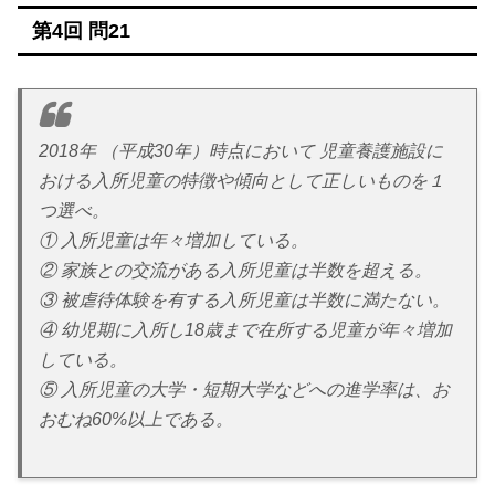
第4回 問21
2018年 （平成30年）時点において 児童養護施設に
おける入所児童の特徴や傾向として正しいものを１
つ選べ。
① 入所児童は年々増加している。
② 家族との交流がある入所児童は半数を超える。
③ 被虐待体験を有する入所児童は半数に満たない。
④ 幼児期に入所し18歳まで在所する児童が年々増加
している。
⑤ 入所児童の大学・短期大学などへの進学率は、お
おむね60%以上である。