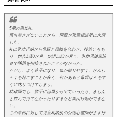
5歳の男児A。
落ち着きがないことから、両親が児童相談所に来所
した。
A は乳幼児期から母親と視線を合わせ、後追いもあ
り、始歩1歳0か月、始語1歳3か月で、乳幼児健康診
査で問題を指摘されたことがなかった。
ただし、よく迷子になり、気が散りやすく、かんし
ゃくを起こすことが多く、何かあると母親は A をす
ぐに叱りつけてしまう。
幼稚園でも、勝手に部屋から出ていったり、きちん
と並んで待てなかったりするなど集団行動ができな
い。
この事例に対して児童相談所の公認心理師がまず行