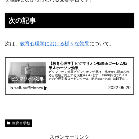
次の記事
次は、
教育心理学における様々な効果
について。
【教育心理学】ピグマリオン効果＆ゴーレム効
果＆ホーソン効果
ピグマリオン効果ピグマリオン効果は、他者から期待され
ると成績が向上する現象をいいます。1960年代にアメリ
カの心理学者ローゼンタール（R.Rosenthal）は以下のよ
うな実験を行いました。①学業成績が大きく向上すると予
測される児童の氏名が...
2022.05.20
lp.self-sufficiency.jp
教育＆学校
スポンサーリンク