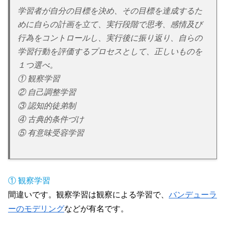
学習者が自分の目標を決め、その目標を達成するた
めに自らの計画を立て、実行段階で思考、感情及び
行為をコントロールし、実行後に振り返り、自らの
学習行動を評価するプロセスとして、正しいものを
１つ選べ。
① 観察学習
② 自己調整学習
③ 認知的徒弟制
④ 古典的条件づけ
⑤ 有意味受容学習
① 観察学習
間違いです。観察学習は観察による学習で、
バンデューラ
ーのモデリング
などが有名です。