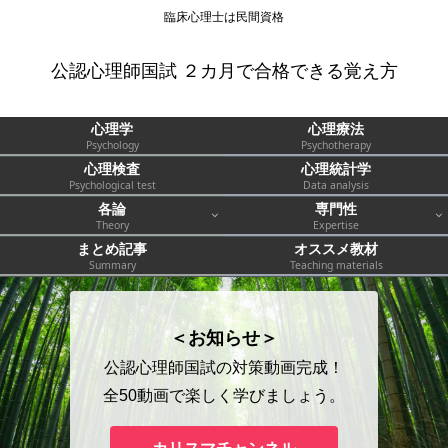
臨床心理士は民間資格
公認心理師国試 ２カ月で合格できる覚え方
心理学
心理療法
Psychology
Psychotherapy
心理検査
心理統計学
Psychological test
Data analysis
各論
専門性
Theory
Expertise
まとめ記事
オススメ教材
Summary
Teaching materials
＜お知らせ＞
公認心理師国試の対策動画完成！
全50動画で楽しく学びましょう。