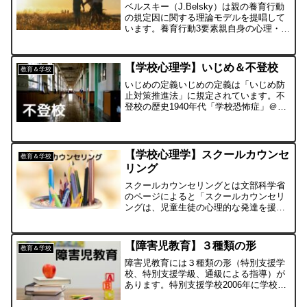
ベルスキー（J.Belsky）は親の養育行動
の規定因に関する理論モデルを提唱して
います。養育行動3要素親自身の心理・感
情的要因親の養育行動の質は、親の生育
歴やパーソナリティなど親個人の心理・
感情的状態の影響を強く受けると考えま
【学校心理学】いじめ＆不登校
教育＆学校
す。親子を取り...
いじめの定義いじめの定義は「いじめ防
止対策推進法」に規定されています。不
登校の歴史1940年代「学校恐怖症」＠ア
メリカ1950年代「学校恐怖症」＠日本
1960年代「登校拒否」＠日本2000年「児
童虐待防止法」施行2004年「児童虐待防
止法」...
【学校心理学】スクールカウンセ
教育＆学校
リング
スクールカウンセリングとは文部科学省
のページによると「スクールカウンセリ
ングは、児童生徒の心理的な発達を援助
する活動であり、「心の教育」や「生き
る力を育てる」などの学校教育目標と同
じ目的を持つ活動である」とされていま
【障害児教育】３種類の形
教育＆学校
す。スクールカウンセリン...
障害児教育には３種類の形（特別支援学
校、特別支援学級、通級による指導）が
あります。特別支援学校2006年に学校教
育法が改正され、2007年以降は「盲・
聾・養護学校」から、複数の障害種別を