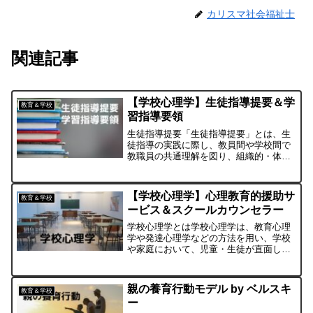
カリスマ社会福祉士
関連記事
【学校心理学】生徒指導提要＆学
教育＆学校
習指導要領
生徒指導提要「生徒指導提要」とは、生
徒指導の実践に際し、教員間や学校間で
教職員の共通理解を図り、組織的・体系
的な生徒指導の取組を進めることができ
るよう、生徒指導に関する学校・教職員
向けの基本書として、小学校段階から高
【学校心理学】心理教育的援助サ
教育＆学校
等学校段階までの生徒指導...
ービス＆スクールカウンセラー
学校心理学とは学校心理学は、教育心理
学や発達心理学などの方法を用い、学校
や家庭において、児童・生徒が直面して
いる学習に関する課題や学校生活での適
応上の諸問題（いじめ、不登校、虐待
等）の解決に寄与することを目的として
親の養育行動モデル by ベルスキ
教育＆学校
います。心理教育的援助サー...
ー