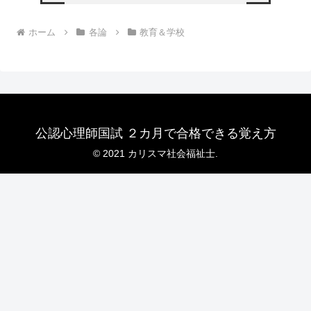
ホーム
各論
教育＆学校
公認心理師国試 ２カ月で合格できる覚え方
© 2021 カリスマ社会福祉士.